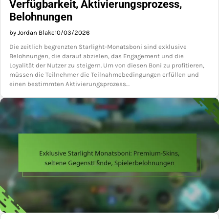
Verfügbarkeit, Aktivierungsprozess,
Belohnungen
by Jordan Blake
10/03/2026
Die zeitlich begrenzten Starlight-Monatsboni sind exklusive
Belohnungen, die darauf abzielen, das Engagement und die
Loyalität der Nutzer zu steigern. Um von diesen Boni zu profitieren,
müssen die Teilnehmer die Teilnahmebedingungen erfüllen und
einen bestimmten Aktivierungsprozess…