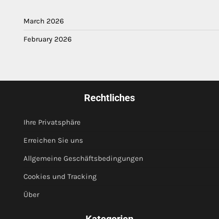
March 2026
February 2026
Rechtliches
Ihre Privatsphäre
Erreichen Sie uns
Allgemeine Geschäftsbedingungen
Cookies und Tracking
Über