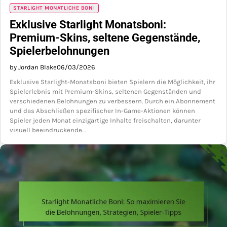
STARLIGHT MONATLICHE BONI
Exklusive Starlight Monatsboni:
Premium-Skins, seltene Gegenstände,
Spielerbelohnungen
by Jordan Blake
06/03/2026
Exklusive Starlight-Monatsboni bieten Spielern die Möglichkeit, ihr
Spielerlebnis mit Premium-Skins, seltenen Gegenständen und
verschiedenen Belohnungen zu verbessern. Durch ein Abonnement
und das Abschließen spezifischer In-Game-Aktionen können
Spieler jeden Monat einzigartige Inhalte freischalten, darunter
visuell beeindruckende…