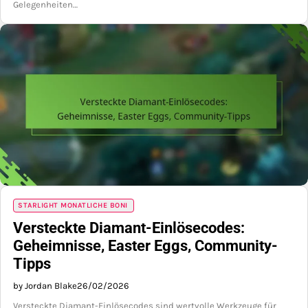
Gelegenheiten…
STARLIGHT MONATLICHE BONI
Versteckte Diamant-Einlösecodes:
Geheimnisse, Easter Eggs, Community-
Tipps
by Jordan Blake
26/02/2026
Versteckte Diamant-Einlösecodes sind wertvolle Werkzeuge für