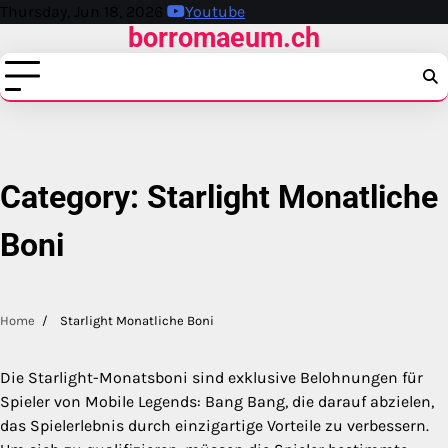
Skip
Thursday, Jun 18, 2026
Youtube
borromaeum.ch
to
content
Category:
Starlight Monatliche
Boni
Home
Starlight Monatliche Boni
Die Starlight-Monatsboni sind exklusive Belohnungen für
Spieler von Mobile Legends: Bang Bang, die darauf abzielen,
das Spielerlebnis durch einzigartige Vorteile zu verbessern.