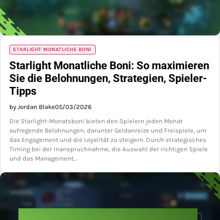
STARLIGHT MONATLICHE BONI
Starlight Monatliche Boni: So maximieren
Sie die Belohnungen, Strategien, Spieler-
Tipps
by Jordan Blake
05/03/2026
Die Starlight-Monatsboni bieten den Spielern jeden Monat
aufregende Belohnungen, darunter Geldanreize und Freispiele, um
das Engagement und die Loyalität zu steigern. Durch strategisches
Timing bei der Inanspruchnahme, die Auswahl der richtigen Spiele
und das Management…