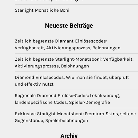
Starlight Monatliche Boni
Neueste Beiträge
Zeitlich begrenzte Diamant-Einlösescodes:
Verfügbarkeit, Aktivierungsprozess, Belohnungen
Zeitlich begrenzte Starlight-Monatsboni: Verfügbarkeit,
Aktivierungsprozess, Belohnungen
Diamond Einlösecodes: Wie man sie findet, überprüft
und effektiv nutzt
Regionale Diamond Einlöse-Codes: Lokalisierung,
länderspezifische Codes, Spieler-Demografie
Exklusive Starlight Monatsboni: Premium-Skins, seltene
Gegenstände, Spielerbelohnungen
Archiv