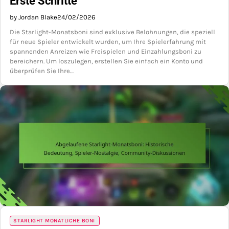
Erste Schritte
by Jordan Blake
24/02/2026
Die Starlight-Monatsboni sind exklusive Belohnungen, die speziell
für neue Spieler entwickelt wurden, um Ihre Spielerfahrung mit
spannenden Anreizen wie Freispielen und Einzahlungsboni zu
bereichern. Um loszulegen, erstellen Sie einfach ein Konto und
überprüfen Sie Ihre…
STARLIGHT MONATLICHE BONI