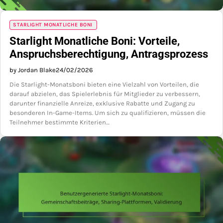
STARLIGHT MONATLICHE BONI
Starlight Monatliche Boni: Vorteile,
Anspruchsberechtigung, Antragsprozess
by Jordan Blake
24/02/2026
Die Starlight-Monatsboni bieten eine Vielzahl von Vorteilen, die
darauf abzielen, das Spielerlebnis für Mitglieder zu verbessern,
darunter finanzielle Anreize, exklusive Rabatte und Zugang zu
besonderen In-Game-Items. Um sich zu qualifizieren, müssen die
Teilnehmer bestimmte Kriterien…