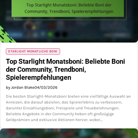
STARLIGHT MONATLICHE BONI
Top Starlight Monatsboni: Beliebte Boni
der Community, Trendboni,
Spielerempfehlungen
by Jordan Blake
04/03/2026
Die besten Starlight-Monatsboni bieten eine vielfältige Auswahl an
Anreizen, die darauf abzielen, das Spielerlebnis zu verbessern,
darunter Einzahlungsboni, Freispiele und Treuebelohnungen.
Beliebte Angebote in der Community heben oft großzügige
Geldprämien und exklusive Aktionen hervor, wobei…