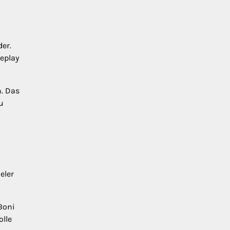
er.
eplay
n. Das
u
eler
Boni
lle