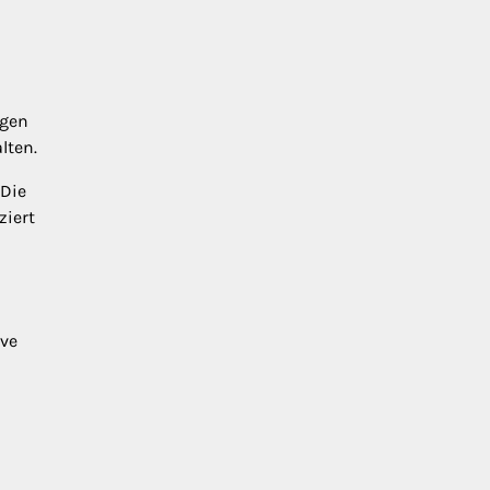
ngen
lten.
 Die
ziert
ive