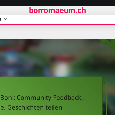
borromaeum.ch
E